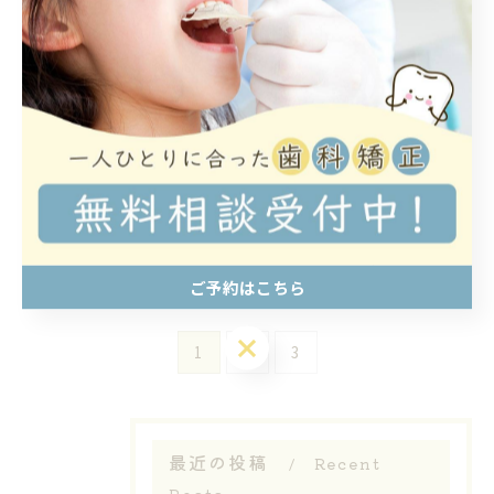
矯正歯科選びで安心を実現する大阪府堺
市大阪市東成区の通院しやすさと費用相
場のポイント
2026/06/08
矯正歯科で自分に合う矯正器具選び方と
装置の違いを徹底比較
2026/06/01
ご予約はこちら
ご予約はこちら
1
2
3
最近の投稿
Recent