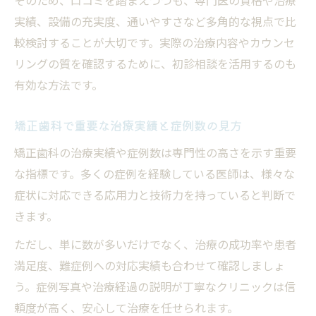
矯正歯科治療中に不安な噂や俗語への対処
実績、設備の充実度、通いやすさなど多角的な視点で比
法
較検討することが大切です。実際の治療内容やカウンセ
リングの質を確認するために、初診相談を活用するのも
安心して通える矯正歯科を見つける方法
有効な方法です。
矯正歯科の通いやすさと家族の利便性を考
える
矯正歯科で重要な治療実績と症例数の見方
矯正歯科選びで相談しやすい雰囲気を重視
矯正歯科の治療実績や症例数は専門性の高さを示す重要
矯正歯科の診療時間や予約体制を確認する
な指標です。多くの症例を経験している医師は、様々な
矯正歯科の実績やスタッフ対応で安心感を
症状に対応できる応用力と技術力を持っていると判断で
得る
きます。
矯正歯科を継続利用するための比較ポイン
ただし、単に数が多いだけでなく、治療の成功率や患者
ト
満足度、難症例への対応実績も合わせて確認しましょ
う。症例写真や治療経過の説明が丁寧なクリニックは信
頼度が高く、安心して治療を任せられます。