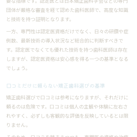
要な指標です。認定医とは日本矯正歯科学会などの専門
矯正歯科の認定医がいるかを確認する重要性
団体が厳格な審査を経て認めた歯科医師で、高度な知識
矯正歯科認定医の有無が信頼性に直結する
と技術を持つ証明となります。
理由
一方、専門性は認定医資格だけでなく、日々の研鑽や症
認定医が在籍する矯正歯科の特徴と強み
例数、最新技術の導入状況など総合的に判断すべきで
矯正歯科で専門医資格の確認方法を把握す
す。認定医でなくても優れた技術を持つ歯科医師は存在
る
しますが、認定医資格は安心感を得る一つの基準となる
矯正歯科認定医と一般歯科の違いを知る
でしょう。
認定医がいる矯正歯科選びで避けたい誤解
矯正歯科治療中に知っておきたい生活の注意点
口コミだけに頼らない矯正歯科選びの基準
矯正歯科治療中に避けるべき生活習慣のポ
矯正歯科選びで口コミは参考になりますが、それだけに
イント
頼るのは危険です。口コミは個人の主観や体験に左右さ
矯正歯科治療中でもキスや交際は大丈夫？
れやすく、必ずしも客観的な評価を反映しているとは限
矯正歯科治療期間中の食事やケアのコツ
りません。
矯正歯科治療中の口内トラブル予防法
そのため、口コミを踏まえつつも、専門医の資格や治療