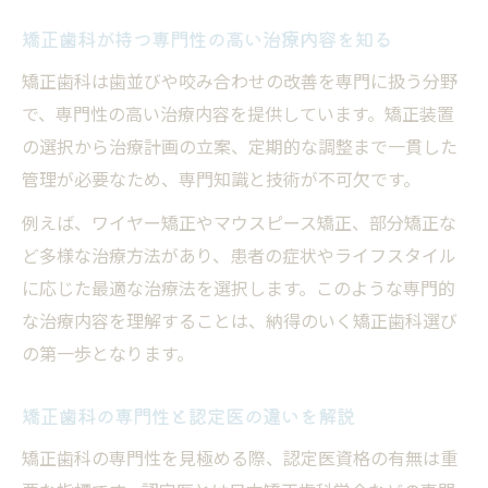
標
矯正歯科が持つ専門性の高い治療内容を知る
矯正歯科の治療法や難症例への対応力を確
矯正歯科は歯並びや咬み合わせの改善を専門に扱う分野
認
で、専門性の高い治療内容を提供しています。矯正装置
矯正歯科の口コミとランキングの活用法と
の選択から治療計画の立案、定期的な調整まで一貫した
は
管理が必要なため、専門知識と技術が不可欠です。
矯正歯科で納得できる相談体制の重要性
例えば、ワイヤー矯正やマウスピース矯正、部分矯正な
治療を比較する際の矯正歯科の基準
ど多様な治療方法があり、患者の症状やライフスタイル
矯正歯科治療法の種類と選び方のポイント
に応じた最適な治療法を選択します。このような専門的
矯正歯科の費用や通院負担を比較する方法
な治療内容を理解することは、納得のいく矯正歯科選び
の第一歩となります。
矯正歯科選びで重視したいアフターケア体
制
矯正歯科の専門性と認定医の違いを解説
矯正歯科の治療実績や症例数の比較基準
矯正歯科の専門性を見極める際、認定医資格の有無は重
矯正歯科の説明の分かりやすさを検討する