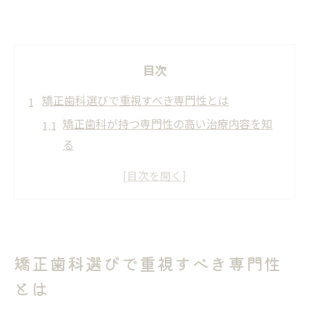
目次
矯正歯科選びで重視すべき専門性とは
矯正歯科が持つ専門性の高い治療内容を知
る
矯正歯科の専門性と認定医の違いを解説
口コミだけに頼らない矯正歯科選びの基準
矯正歯科で重要な治療実績と症例数の見方
矯正歯科の専門医がいるかの確認ポイント
矯正歯科選びで重視すべき専門性
納得できる矯正歯科の見極めコツ
とは
矯正歯科を選ぶ前の比較ポイントと注意点
矯正歯科の認定医在籍は見極めの大事な指