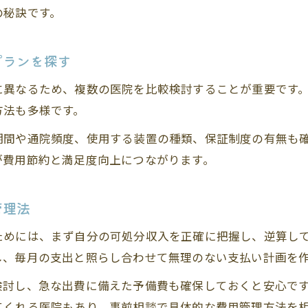
の秘訣です。
マウスピース矯正で矯正歯科費用を節約する方法
学生に人気のマウスピース矯正のメリット紹介
プランを探す
短期間で前歯を整えるマウスピース矯正のコツ
マウスピース矯正で目立たず費用も抑える工夫
に異なるため、複数の医院を比較検討することが重要です
方法も多様です。
バイト代でも始めやすいマウスピース矯正の選び
寝屋川市で注目の矯正歯科選びの極意
期間や通院頻度、使用する装置の種類、保証制度の有無も
が費用節約と満足度向上につながります。
寝屋川市で評判の矯正歯科を選ぶポイント
口コミ重視で安心できる矯正歯科の探し方
ご予約はこちら
ご予約はこちら
管理法
通いやすい矯正歯科と費用のバランスを考える
矯正歯科選びで注意したい口コミと実績
ためには、まず自分の可処分収入を正確に把握し、逆算し
寝屋川市で学割対応の矯正歯科を探すコツ
し、毎月の支出と照らし合わせて無理のない支払い計画を
検討し、急な出費に備えた予備費も確保しておくと安心で
てくれる医院もあり、事前相談で具体的な費用管理方法を