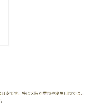
す
な目安です。特に大阪府堺市や寝屋川市では、
す。