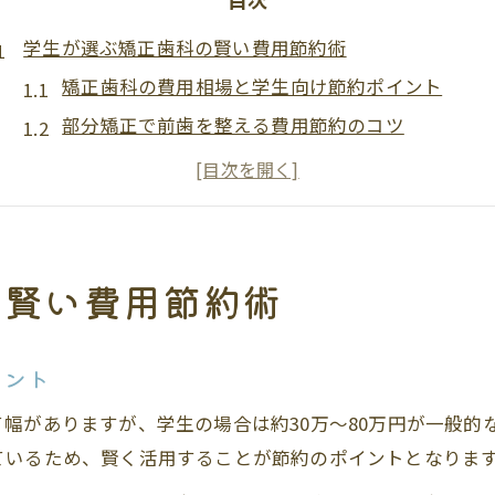
学生が選ぶ矯正歯科の賢い費用節約術
矯正歯科の費用相場と学生向け節約ポイント
部分矯正で前歯を整える費用節約のコツ
学割やモニター制度を活用した矯正歯科選び
複数の矯正歯科を比較して最適な費用プランを探
可処分収入から逆算する矯正歯科費用管理法
矯正歯科を通じた前歯の美しさ実現法
の賢い費用節約術
前歯の悩みを解消する矯正歯科の最新治療法
矯正歯科で美しい前歯を手に入れるポイント
イント
部分矯正やマウスピースで自然な前歯を目指す
幅がありますが、学生の場合は約30万～80万円が一般的
学生が選ぶ矯正歯科での前歯改善体験談
ているため、賢く活用することが節約のポイントとなりま
矯正歯科治療後の前歯ケアとキープ術