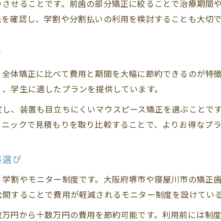
りさせることです。前歯の部分矯正に絞ることで治療期間
アルバイト収入を活用した矯正歯科プラン
法を確認し、学割や分割払いの利用を検討することも大切
アルバイト収入で始める矯正歯科の現実的計画
矯正歯科の費用をバイト代で無理なく抑える方法
ツ
分割払いを活用した矯正歯科費用の負担軽減術
、全体矯正に比べて費用と期間を大幅に節約できるのが特
学割とバイト収入を組み合わせた矯正歯科節約法
く、学生に適したプランを提供しています。
アルバイトと両立できる矯正歯科通院のポイント
定し、装置も目立ちにくいマウスピース矯正を選ぶことで
学割で叶える理想の歯並びと節約生活
リニックで見積もりを取り比較することで、よりお得なプ
学割が使える矯正歯科選びのポイントと注意点
矯正歯科の学割を最大限に活かす節約術
科選び
学生限定のモニタープランで前歯を整える方法
、学割やモニター制度です。大阪府堺市や寝屋川市の矯正
学割や医療費控除でお得に矯正歯科治療
公開することで費用が軽減されるモニター制度を設けてい
理想の歯並びを学割で手に入れるステップ
数万円から十数万円の費用を節約可能です。利用前には制
マウスピース矯正で負担を抑えるコツ